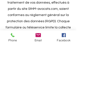
traitement de vos données, effectués à
partir du site StHM-avocats.com, soient
conformes au règlement général sur la
protection des données (RGPD). Chaque
formulaire ou téléservice limite la collecte
des données personnelles au strict
nécessaire (minimisation des données) et
Phone
Email
Facebook
indique notamment :
quels sont les objectifs du recueil de ces
données,
si ces données sont obligatoires ou
facultatives pour la gestion de votre
demande,
qui pourra en prendre connaissance
(uniquement Maître Stéphane Hugues en
principe, sauf précision dans le formulaire
lorsqu'une transmission à un tiers est