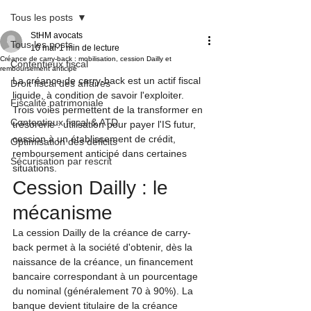
Tous les posts
StHM avocats
Tous les posts
10 mai
1 min de lecture
Créance de carry-back : mobilisation, cession Dailly et
Contentieux fiscal
remboursement anticipé
La créance de carry-back est un actif fiscal 
Droit fiscal des affaires
liquide, à condition de savoir l'exploiter. 
Fiscalité patrimoniale
Trois voies permettent de la transformer en 
Contentieux fiscal & ATD
trésorerie : utilisation pour payer l'IS futur, 
cession à un établissement de crédit, 
Optimisation des déficits
remboursement anticipé dans certaines 
Sécurisation par rescrit
situations.
Cession Dailly : le 
mécanisme
La cession Dailly de la créance de carry-
back permet à la société d'obtenir, dès la 
naissance de la créance, un financement 
bancaire correspondant à un pourcentage 
du nominal (généralement 70 à 90%). La 
banque devient titulaire de la créance 