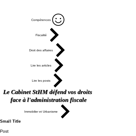
Compétences
Fiscalité
Droit des affaires
Lire les articles
Lire les posts
Le Cabinet StHM
défend vos droits
face à l'administration fiscale
Immobilier et Urbanisme
Small Title
Post