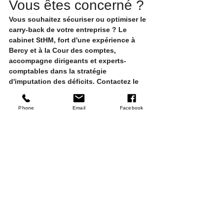
Vous êtes concerné ?
Vous souhaitez sécuriser ou optimiser le 
carry-back de votre entreprise ? Le 
cabinet StHM, fort d'une expérience à 
Bercy et à la Cour des comptes, 
accompagne dirigeants et experts-
comptables dans la stratégie 
d'imputation des déficits. Contactez le 
01 86 26 03 51.
Optimisation des déficits
Phone
Email
Facebook
Voir tout
Posts récents
Carry-back : guide
Report en arrière vs report
Carry-back en intégration
Carry-back : guide
Report en arrière vs report
Carry-back en intégration
Carry-back : guide
complet de la case ZL de
en avant : quelle stratégie
fiscale : règles spécifiques
complet de la case ZL de
en avant : quelle stratégie
fiscale : règles spécifiques
complet de la case ZL de